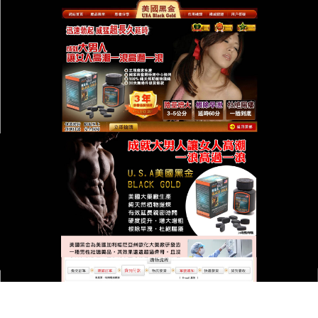
台灣美國黑金總代理專賣店
美國黑金原裝進品早洩救贖，
還你男人自信
早洩，讓多少男性在生活中失去自信，腎氣不足、精
關不固等問題更是讓人煩惱不已，
美國黑金原裝進品
是男性重拾自信的希望，它源於千年古方精華，挑選
何首烏、五味子、補骨脂等天然名貴藥材，經過傳統
古法炮制，成為易於吸收的膠囊，每日只需服用兩
次，簡單易行，與化學西藥相比，它沒有副作用的困
擾，以天然草本滋補身體，持續服用，能滋補腎精，