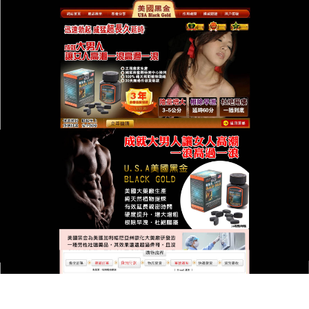
台灣美國黑金總代理專賣店
治療早洩的口服藥物
為什麼你二十歲的時侯只是輕推幾下女人就激動的要
命，現在你使盡渾身解數，女人卻還一點感覺沒有？
治療早洩的口服藥物
1OO%正品，1OO%綠色，對性
功能障礙有快速改善的作用，可以極大地改善性生活
的質量，使性生活的煩惱不再出現，並迅速增粗陰
莖，能給你延長超過50%的時間，讓你在足够的時間
去征服她，比起處方藥物，
治療早洩的口服藥物
帶給
您的不僅僅是的滿足，更有作為男人的自信，不僅僅
是臥室裏盡情的翻雲覆雨，更是整個生活的更加美