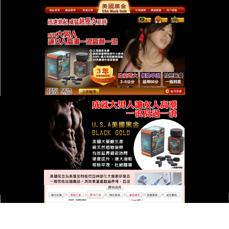
台灣美國黑金總代理專賣店
最新壯陽藥治療早洩
讓愛人感覺到性福的性能力，這是男性認為的尊嚴所
在，台灣
最新壯陽藥
採用生物提純科技精製而成，具
有起效快，效果顯著，效力持續時間長等特點，是現
時最火爆的
治療早洩
產品，其效果遠遠超過偉哥，且
沒有任何副作用，一般情况下為30分鐘起效，少數人
起效時間更早，產品有效時間為4小時，2020年
最新
壯陽藥
獨特的配方可以血液的回流，啟動身體裏天然
荷爾蒙的製造，它已經幫助很多男性性
治療早洩
問
題，讓男性不但能在工作中盛，在性愛中更能一挺到