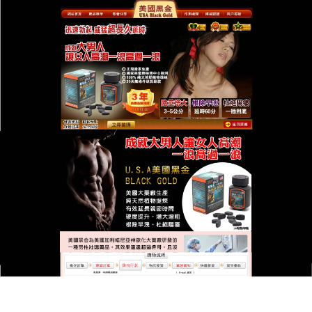
台灣美國黑金總代理專賣店
月份:
2026 年 2 月
美國黑金天然無添加，口服持
久更安心
在選擇口服持久藥時，安全永遠是第一位，這款
美國
黑金
原料均來自正規產地，精選黃精、枸杞等葯食同
源草本，無激素、無西藥成分、無防腐劑，經過嚴格