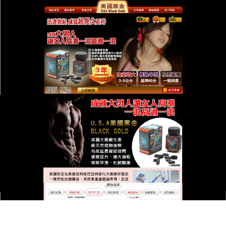
台灣美國黑金總代理專賣店
月份:
2024 年 5 月
壯陽藥對於男性性功能方面有
很大的幫助
腎氣一衰，人就開始衰老；腎氣一竭，人就接近死
亡，腎氣足的男人，才能床蒂枕邊無盡的鸞鳳之情，
魚水之歡，
壯陽藥
提高了伴侶雙方對勃起功能、性交