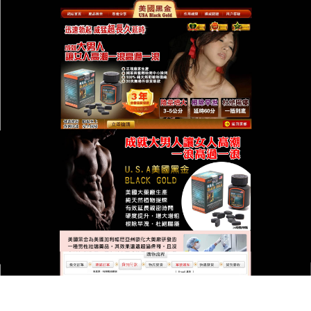
台灣美國黑金總代理專賣店
月份:
2024 年 10 月
美國黑金原裝進品能够有效起
到增強體質和改善身體亞健康
狀態的作用
男人最關心的無非就是怎麼樣身體變強壯，怎麼壯
陽，通過一定的飲食調理是可以達到强精、壯陽和補