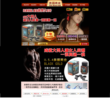
台灣美國黑金總代理專賣店
月份:
2022 年 3 月
美國黑金有助於夫妻之間的感
情交流，有利於家庭的和諧
“知已知彼”，方能“百戰不殆”，想要保住男人的“能
力”，我們就要瞭解它，熟悉它，才能“對症下藥”，
美國黑金
是很多兄弟們黑夜裏的秘密，它長得小小的