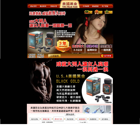
台灣美國黑金總代理專賣店
美國黑金擺脫早洩困擾，天然
草本藥物見真章
早洩問題讓無數男性陷入困境，腎氣虧虛、精關鬆弛
等隱患也日益嚴重，
美國黑金
是男性健康的救星，它
依據千年古方，選用何首烏、五味子、補骨脂等天然
藥材，經過傳統古法炮制，轉化為易於吸收的膠囊，
服用便捷，每日兩次，與化學合成西藥不同，它無副
作用之憂，以天然草本之力滋補腎精，長期服用，能
增強腎臟活力，提高神經系統的控制能力，美國黑金