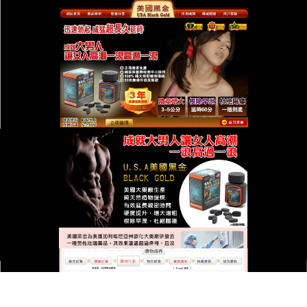
台灣美國黑金總代理專賣店
美國黑金原裝進品激發男性無
限魅力
早洩、不舉困擾著男性的生活，是腎臟虧損的外在體
現，
美國黑金原裝進品
宛如一陣春風，激發男性無限
魅力，它選用人參、鹿茸、紫河車等天然藥材，這些
都是中醫滋補腎臟的名貴藥材，先進生產工藝，使藥
物的有效成分充分釋放，易於吸收，服用便捷，與西
藥的快速但有副作用不同，它注重長期安全調理，美
國黑金原裝進品服用一段時間，精力變得旺盛，身體