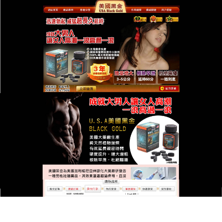
台灣美國黑金總代理專賣店
美國黑金改善腎虛狀況，守護
男性健康尊嚴
早洩、不舉等問題，讓男性的健康尊嚴受到威脅，是
腎虛積累的苦果，
美國黑金
如同一個忠誠的守護者，
守護男性的健康尊嚴，它選用桑寄生、狗脊、千年健
等天然藥材，這些藥材在中醫學中有補肝腎、祛風濕
的功效，先進的製作技術，使藥物易於吸收，美國黑
金服用簡單，它不急於求成，而是緩慢滋養腎臟，改
善腎虛狀況，隨著服用時間增加，精力逐漸充沛，身