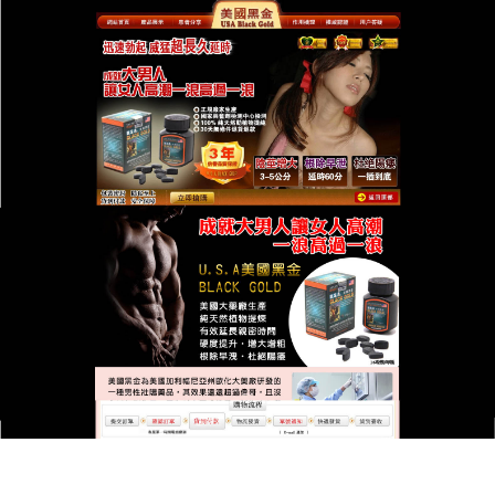
台灣美國黑金總代理專賣店
美國黑金原裝進品能够有效起
到增強體質和改善身體亞健康
狀態的作用
男人最關心的無非就是怎麼樣身體變強壯，怎麼壯
陽，通過一定的飲食調理是可以達到强精、壯陽和補
腎等功效的，
美國黑金原裝進品
裡面主要有人參，大
棗，瑪咖粉，枸杞，杜仲雄花，桑葚，黃精等中藥
材，具有一定的補益氣血、補益肝腎、健脾以及壯陽
的功效，能源源不斷地為腎臟提供能量，支持腎臟的