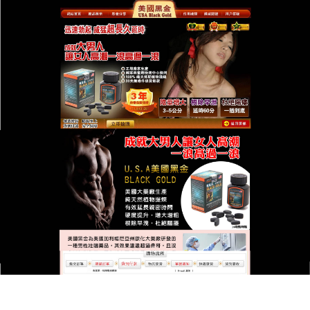
台灣美國黑金總代理專賣店
美國黑金延長勃起時間,有效控
早洩
早洩，是最令人苦惱的性問題之壹，它是情到濃時最
令人尷尬的事情，早洩的表現形式多種多種，
美國黑
金
通過調節神經遞質，從新整合使會陰部神經系統保
持通暢，使“勃起”的信號能夠順利達到，特別是這種
成分滲入到常規難以深入的隱秘區域，從而使女性性
神經持續疊加，讓伴侶更容易產生性興奮達到性高
潮。