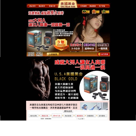
台灣美國黑金總代理專賣店
讓幸福不再有遺憾，用天然成
分締造無懈可擊的表現
在感情的國度裡，最完美的愛需要最無懈可擊的體能
來成就，
美國黑金
是專為追求完美的男性量身打造的
頂級補給品，我們堅持採用百分之百天然植物精粹，
從源頭杜絕化學西藥帶來的負面影響，讓每一位使用
者都能安心享受大自然的洗禮，這款產品在使用上毫
無門檻，簡便的服用方式讓保養變得跟喝水一樣簡
單，其最受推崇的莫過於顯著的性能提升，不僅能讓