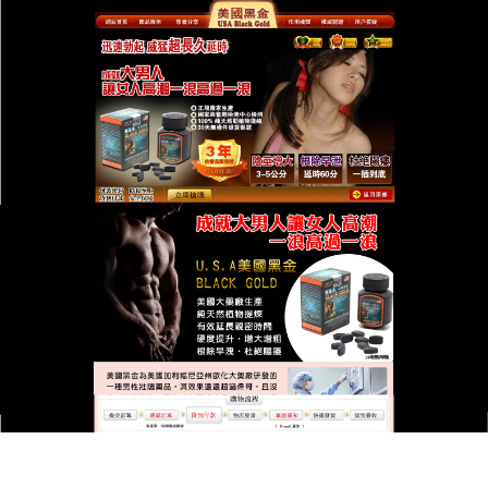
台灣美國黑金總代理專賣店
溫和滋補無負擔！天然成分美
國黑金讓你持久得很自然
真正的持久，應該是身體最自然的狀態呈現，而非依
靠藥物的強烈刺激，這款
美國黑金
主打溫和滋補，精
選多種藥食同源的天然珍貴成分，在延長時間的同
時，還能對身體進行深層補給，它使用起來非常方
便，完全不會產生依賴性或不適感，顯著的效果體現
在能讓你以最放鬆、最自然的狀態去控制房事節奏，
沒有任何不適與化學感，美國黑金讓你持久得很自