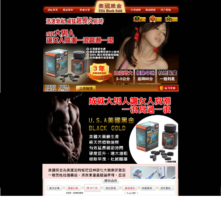
台灣美國黑金總代理專賣店
美國黑金是商務男必備，讓您
隨時處於最佳狀態
應酬後疲憊不堪
？美國黑金
採用快速起效型微膠囊技
術，30分鐘即可激活男性機能，完美應對突發需求，
成分中的黃金葛根與紫雲英提取物，能快速緩解酒精
後的血管萎縮現象，酒局後直接開房，表現比清醒時
更優異。美國黑金獨家隱密包裝設計，可放入皮夾克
內袋，避免尷尬詢問。配合壓力調節配方，讓您在高
壓環境中仍能保持沉穩氣質，成就事業與情場雙贏！