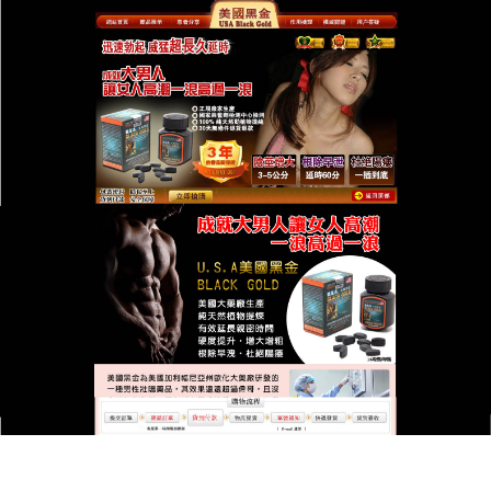
台灣美國黑金總代理專賣店
美國黑金原裝進品可以輔助延
長男性性生活的時間，提高性
生活質量
男人一過了30，你就會出現一些這樣那樣的問題，歸
根到底和腎有一定的關係，30以後補腎是很多男性的
選擇，
美國黑金原裝進品
裡面的成分是人參、枸杞、
紅棗、黃精、瑪卡以及桑葚子等等，這些成分都能够
起到不錯的滋補效果，可以讓服用者服用以後身體的
疲乏症狀得到改善，補充精力，美國黑金原裝進品具