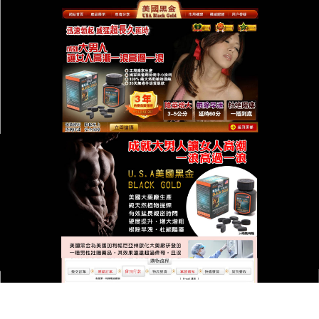
台灣美國黑金總代理專賣店
美國黑金的藥物作用是積累
的，持續使用效果更佳
在成年男性中約有10%的人發生勃起障礙，勃起障礙
的發生率隨年齡的增長而上升
，美國黑金
能夠快速補
充男性生理所需高能量，高營養，激活男性功能，恢
復男性天然荷爾蒙產生，促使男性生理系統恢復活
力，能夠有效延長性生活時間，提高性生活質量。讓
雙方同時達到性愛高潮，享受完美性生活。所以不必
當心因為使用壯陽中藥會有頭暈，心跳加快等現象。