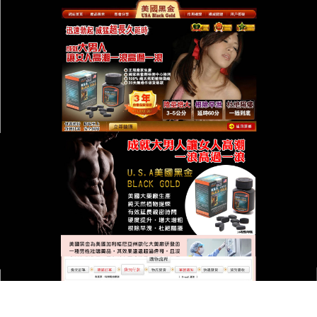
台灣美國黑金總代理專賣店
美國黑金能有效激活人體三大
性腺，增加持久力和增加妳的
自信心
性功能上出現問題也是經常有的，且性生活是維繫夫
妻感情的樞紐，
美國黑金
含有天然植物精髓成份，對
人體無任何副作用，運用現代暑學教比特選取科技將
原料自身營價值做生物選取縮生化作用效果提高了近3
倍，服用方便.保障管成分的全面高速吸收，服用後可
明顯感量到性功能方面的變化。