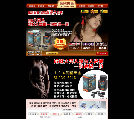
台灣美國黑金總代理專賣店
美國黑金對改善男性健康問題
十分有利，讓你做真正威猛男
人
陽痿是一種常見的男性勃起功能障礙疾病，是指無法
獲得或維持陰莖勃起，
美國黑金
含有兩種最有效和最
有效的藥物，可以對抗男性性功能障礙的主要原因，
幫助男性應對陽痿和早泄，能够在男性產生性欲之後
使血液快速充斥海綿體，美國黑金使陰莖變得堅挺，
順利進行性生活，性價比很高，價格實惠，值得信