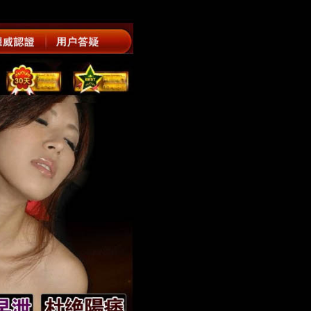
被美國FDA檢測中心檢測，並通過認定為成年男士放心服用的
搜
搜
尋
尋
關
鍵
字: